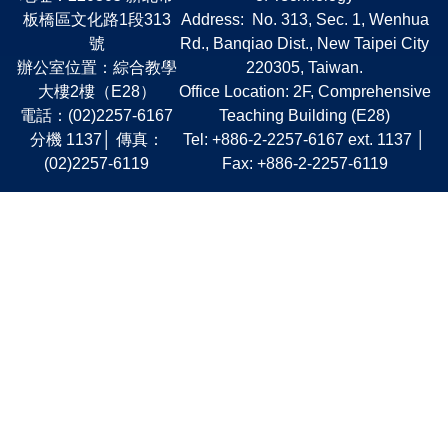
板橋區文化路1段313
Address: No. 313, Sec. 1, Wenhua
號
Rd., Banqiao Dist., New Taipei City
辦公室位置：綜合教學
220305, Taiwan.
大樓2樓（E28）
Office Location: 2F, Comprehensive
電話：(02)2257-6167
Teaching Building (E28)
分機 1137│ 傳真：
Tel: +886-2-2257-6167 ext. 1137 │
(02)2257-6119
Fax: +886-2-2257-6119