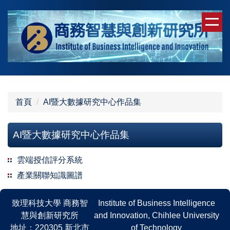
跳
到
主
要
內
容
區
首頁
AI暨大數據研究中心作品集
AI暨大數據研究中心作品集
雲端授信評分系統
產業關聯知識圖譜
致理科技大學 商務智
Institute of Business Intelligence
慧與創新研究所
and Innovation, Chihlee University
地址：220305 新北市
of Technology