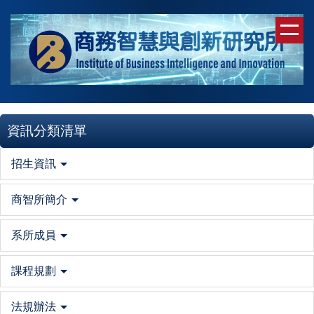
跳
到
主
要
內
容
區
資訊分類清單
招生資訊
商智所簡介
系所成員
課程規劃
法規辦法